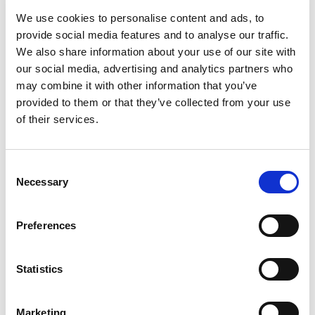
principali strumenti per il commercio elettronico: basta
We use cookies to personalise content and ads, to
un click e il prodotto è già nelle nostre mani. Attenzione,
provide social media features and to analyse our traffic.
però! Account-Based, infatti, non significa soltanto
We also share information about your use of our site with
mobile ticketing. Ce lo chiarisce sempre Lorenzo
our social media, advertising and analytics partners who
Modena: “
Da anni, OpenMove impiega con successo
may combine it with other information that you’ve
questa tecnologia anche per la bigliettazione basata
su
smart card
, un canale che riceve nuova linfa da
provided to them or that they’ve collected from your use
questo approccio innovativo, e l’emissione di
of their services.
biglietti
QR code
su carta termica, una soluzione
vincente, capace di azzerare i costi di distribuzione e
stoccaggio. I nostri clienti hanno già conseguito un
Consent
Necessary
risparmio significativo
”.
Selection
Preferences
Scopri gli altri articoli:
Statistics
Marketing