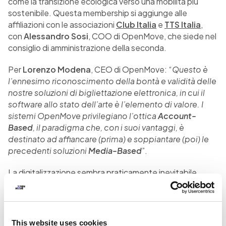
come la transizione ecologica verso una mobilità più
sostenibile. Questa membership si aggiunge alle
affiliazioni con le associazioni
Club Italia
e
TTS Italia
,
con
Alessandro Sosi
, COO di OpenMove, che siede nel
consiglio di amministrazione della seconda.
Per
Lorenzo Modena
, CEO di OpenMove: “
Questo è
l’ennesimo riconoscimento della bontà e validità delle
nostre soluzioni di bigliettazione elettronica, in cui il
software allo stato dell’arte è l’elemento di valore. I
sistemi OpenMove privilegiano l’ottica
Account-
Based
, il paradigma che, con i suoi vantaggi, è
destinato ad affiancare (prima) e soppiantare (poi) le
precedenti soluzioni
Media-Based
”.
La digitalizzazione sembra praticamente inevitabile
anche nel mondo dei trasporti e, più in generale, della
mobilità, se pensiamo a quello che è già successo in molti
altri settori. Il nostro smartphone è ormai fra le chiavi di
accesso alla propria banca multicanale e uno dei
This website uses cookies