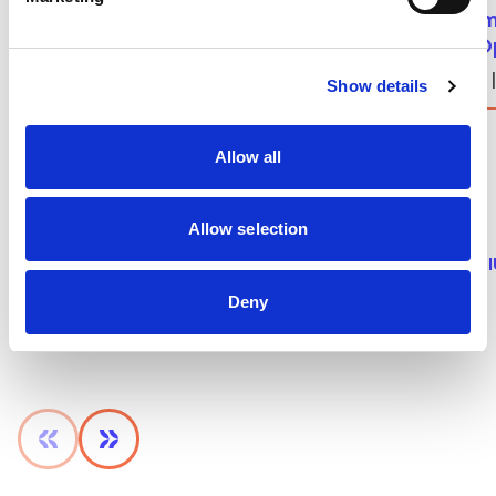
Il microcosmo nascosto in un
Shaping mo
calcolo del percorso
volto di
Guido Amato | 07.08.2026
Elena Ziller
Show details
Allow all
Allow selection
LEGGI DI PIÙ
LEGGI DI P
Deny