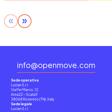
info@openmove.com
Sede operativa
Lucian S.r.l.
Via Per Marco, 12
Area22 – Scala E
38068 Rovereto (TN), Italy
Sede legale
Lucian S.r.l.