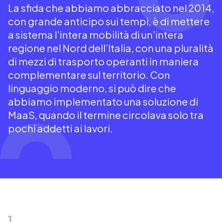
La sfida che abbiamo abbracciato nel 2014,
con grande anticipo sui tempi, è di mettere
a sistema l’intera mobilità di un’intera
regione nel Nord dell’Italia, con una pluralità
di mezzi di trasporto operanti in maniera
complementare sul territorio. Con
linguaggio moderno, si può dire che
abbiamo implementato una soluzione di
MaaS, quando il termine circolava solo tra
pochi addetti ai lavori.
1