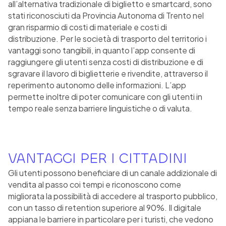
all’alternativa tradizionale di biglietto e smartcard, sono
stati riconosciuti da Provincia Autonoma di Trento nel
gran risparmio di costi di materiale e costi di
distribuzione. Per le società di trasporto del territorio i
vantaggi sono tangibili, in quanto l’app consente di
raggiungere gli utenti senza costi di distribuzione e di
sgravare il lavoro di biglietterie e rivendite, attraverso il
reperimento autonomo delle informazioni. L’app
permette inoltre di poter comunicare con gli utenti in
tempo reale senza barriere linguistiche o di valuta.
VANTAGGI PER I CITTADINI
Gli utenti possono beneficiare di un canale addizionale di
vendita al passo coi tempi e riconoscono come
migliorata la possibilità di accedere al trasporto pubblico,
con un tasso di retention superiore al 90%. Il digitale
appiana le barriere in particolare per i turisti, che vedono