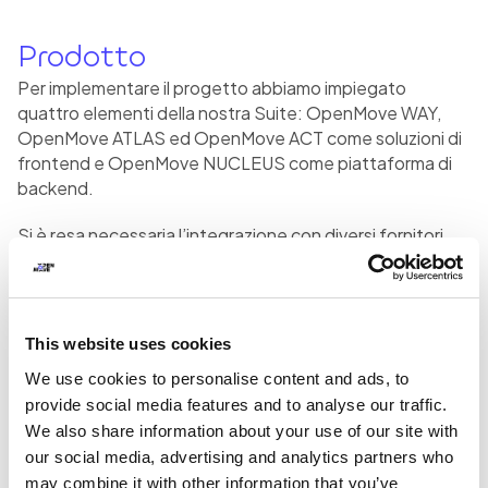
Prodotto
Per implementare il progetto abbiamo impiegato
quattro elementi della nostra Suite: OpenMove WAY,
OpenMove ATLAS ed OpenMove ACT come soluzioni di
frontend e OpenMove NUCLEUS come piattaforma di
backend.
Si è resa necessaria l’integrazione con diversi fornitori
tecnici quali:
Trentino Digitale
per la comunicazione dei biglietti e
degli abbonamenti del trasporto pubblico provinciale
This website uses cookies
venduti e validati, per la decodifica del codice letto in
We use cookies to personalise content and ads, to
fase di validazione QR Code o NFC;
provide social media features and to analyse our traffic.
Università di Trento
per l’attivazione degli
We also share information about your use of our site with
abbonamenti di libera circolazione degli studenti
our social media, advertising and analytics partners who
universitari e per il recupero delle foto da visualizzare
may combine it with other information that you’ve