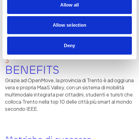
che vedono l’integrazione progressiva di più servizi di
Allow all
trasporto, con l’apertura della piattaforma a nuove
forme di mobilità del futuro (ad esempio la micromobilità
o i servizi di guida autonoma), e di nuove funzionalità,
Allow selection
come ad esempio cercapercorso, orari e avvisi di servizio.
Deny
3
BENEFITS
Grazie ad OpenMove, la provincia di Trento è ad oggi una
vera e propria MaaS Valley, con un sistema di mobilità
multimodale integrata per cittadini, studenti e turisti che
colloca Trento nella top 10 delle città più smart al mondo
secondo IEEE.