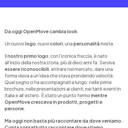
Da oggi OpenMove cambia look
.
Un nuovo
logo
, nuovi
colori
, una
personalità
rivista.
Il
nostro primo logo
, con l’iconica freccia, è nato
all’inizio della nostra storia, più di dieci anni fa. Serviva
essere riconoscibili
, entrare nel mercato, dare una
forma visiva a un’idea che stava prendendo velocità.
Quel segno ci ha accompagnati a lungo: nelle prime
brochure, nelle presentazioni ai clienti, nei tanti eventi in
Italia e all’estero. È stato un punto fermo
mentre
OpenMove cresceva in prodotti, progetti e
persone
.
Ma oggi non basta più raccontare da dove veniamo.
Conta soprattutto raccontare dove stiamo