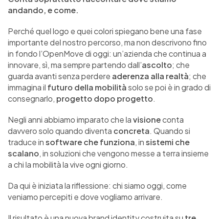
andando, e come.
Perché quel logo e quei colori spiegano bene una fase
importante del nostro percorso, ma non descrivono fino
in fondo l’OpenMove di oggi: un’azienda che continua a
innovare, sì, ma sempre partendo dall’
ascolto
; che
guarda avanti senza perdere
aderenza alla realtà
; che
immagina il
futuro della mobilità
solo se poi è in grado di
consegnarlo,
progetto dopo progetto
.
Negli anni abbiamo imparato che la
visione
conta
davvero solo quando diventa
concreta
. Quando si
traduce in
software che funziona
, in
sistemi che
scalano
, in soluzioni che vengono messe a terra insieme
a chi la mobilità la vive ogni giorno.
Da qui è iniziata la riflessione: chi siamo oggi, come
veniamo percepiti e dove vogliamo arrivare.
Il risultato è una nuova brand identity costruita su
tre