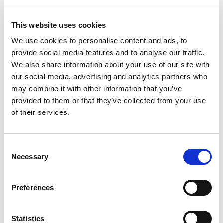
Dove altri vedono
This website uses cookies
complessità, noi
leggiamo direzioni.
We use cookies to personalise content and ads, to
E le trasformiamo in
provide social media features and to analyse our traffic.
sistemi concreti.
We also share information about your use of our site with
our social media, advertising and analytics partners who
may combine it with other information that you’ve
provided to them or that they’ve collected from your use
“
Shaping mobility. Together.
” nasce da qui. Non ci
of their services.
limitiamo a immaginare nuovi scenari: li costruiamo. Il
verbo
shaping
parla di un
cambiamento attivo
, che
prende forma attraverso la tecnologia, il progetto e la
Consent
capacità di delivery.
Together
racconta il
nostro modo
Necessary
Selection
di lavorare
:
aperto
,
collaborativo
,
basato
sull’ascolto
prima dell’azione.
Preferences
Forme morbide, accenti cromatici e un segno pensato
per connettere raccontano una tecnologia che non
rimane astratta: prende ritmo, entra nei progetti, vive
Statistics