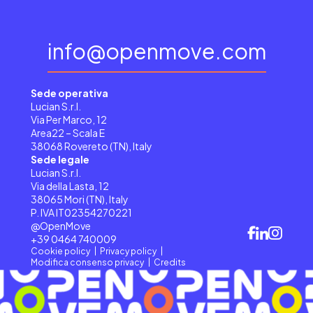
info@openmove.com
Sede operativa
Lucian S.r.l.
Via Per Marco, 12
Area22 – Scala E
38068 Rovereto (TN), Italy
Sede legale
Lucian S.r.l.
Via della Lasta, 12
38065 Mori (TN), Italy
P. IVA IT02354270221
@OpenMove
+39 0464 740009
Cookie policy
Privacy policy
Modifica consenso privacy
Credits