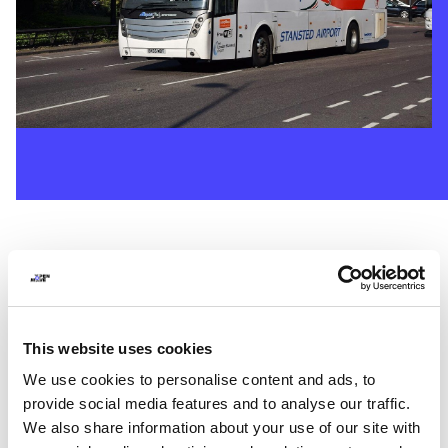
MOBILITÀ TURISTICA
This website uses cookies
La mobilità turistica vive di stagionalità, picchi e utenti
occasionali.
We use cookies to personalise content and ads, to
Gestire flussi variabili e contesti complessi richiede
provide social media features and to analyse our traffic.
strumenti agili e affidabili.
We also share information about your use of our site with