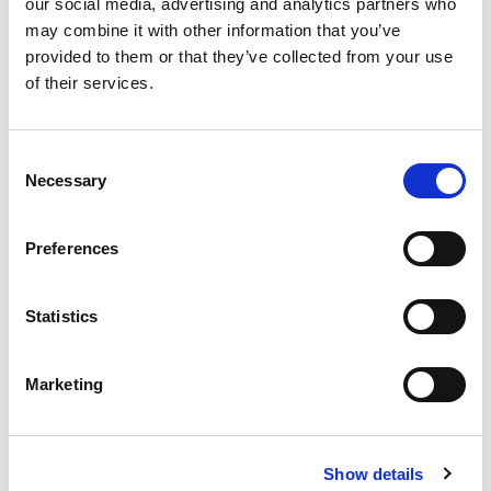
our social media, advertising and analytics partners who
may combine it with other information that you’ve
provided to them or that they’ve collected from your use
Approccio e soluzioni
of their services.
Progettiamo soluzioni leggere e rapide da attivare,
pensate per contesti ad alta variabilità. I nostri
Consent
strumenti semplificano la gestione dei flussi turistici,
Necessary
Selection
migliorano l’esperienza dei visitatori e permettono
agli operatori di prendere decisioni rapide e basate
Preferences
su dati concreti, anche durante i picchi stagionali.
Soluzioni cloud scalabili per la gestione dei picchi
Statistics
legati alla stagionalità
Bigliettazione con logiche di affiliazione
Marketing
Gestione accessi ad aree di pregio
Infomobilità dedicata ai visitatori per un turismo
sempre più sostenibile
Show details