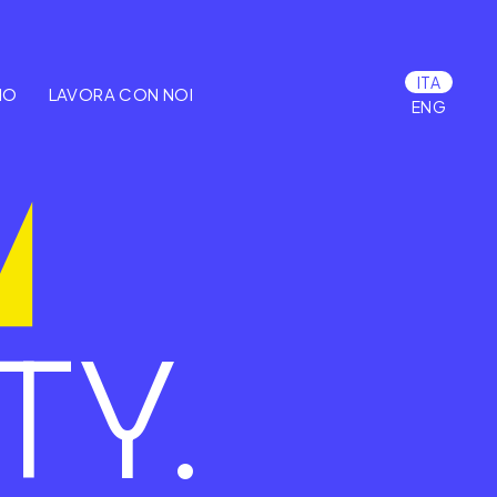
ITA
MO
LAVORA CON NOI
ENG
TY.