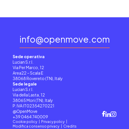
info@openmove.com
Sede operativa
Lucian S.r.l.
Via Per Marco, 12
Area22 – Scala E
38068 Rovereto (TN), Italy
Sede legale
Lucian S.r.l.
Via della Lasta, 12
38065 Mori (TN), Italy
P. IVA IT02354270221
@OpenMove
+39 0464 740009
Cookie policy
Privacy policy
Modifica consenso privacy
Credits