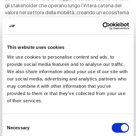
gli stakeholder che operano lungo l’intera catena del
valore nel settore della mobilità, creando un ecosistema
più integrato e accessibile.
Parallelamente, il progetto punta a rendere l’esperienza
di viaggio degli utenti più semplice, affidabile e intuitiva.
L’ottimizzazione del motore di routing tramite
This website uses cookies
l’integrazione di ulteriori fonti di dati permetteranno di
We use cookies to personalise content and ads, to
migliorare il processo di calcolo del percorso, rendendo il
provide social media features and to analyse our traffic.
trasporto pubblico un’alternativa competitiva rispetto
We also share information about your use of our site with
all’uso dell’auto privata.
our social media, advertising and analytics partners who
may combine it with other information that you’ve
provided to them or that they’ve collected from your use
of their services.
ANALISI TECNICA
PRELIMINARE
Consent
Le prime 12 settimane di progetto sono state dedicate a
Necessary
Selection
un’intensa fase preparatoria di analisi tecnica