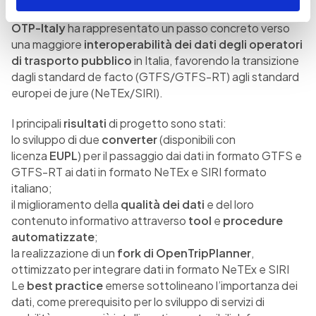
RACCOMANDAZIONI
OTP-Italy
ha rappresentato un passo concreto verso
una maggiore
interoperabilità dei dati degli operatori
di trasporto pubblico
in Italia, favorendo la transizione
dagli standard de facto (GTFS/GTFS-RT) agli standard
europei de jure (NeTEx/SIRI).
I principali
risultati
di progetto sono stati:
lo sviluppo di due
converter
(disponibili con
licenza
EUPL
) per il passaggio dai dati in formato GTFS e
GTFS-RT ai dati in formato NeTEx e SIRI formato
italiano;
il miglioramento della
qualità dei dati
e del loro
contenuto informativo attraverso
tool
e
procedure
automatizzate
;
la realizzazione di un
fork di OpenTripPlanner
,
ottimizzato per integrare dati in formato NeTEx e SIRI
Le
best practice
emerse sottolineano l’importanza dei
dati, come prerequisito per lo sviluppo di servizi di