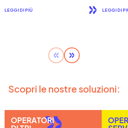
LEGGI DI PIÙ
LEGGI DI P
Scopri le nostre soluzioni:
OPERATORI
OPER