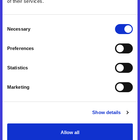
of their services.
sostenibile
Elena Ziller | 21.05.2025
Consent
Necessary
Selection
Preferences
LEGGI DI PIÙ
Statistics
Progettare il futuro della mobilità:
Marketing
una breve guida degli strumenti a
disposizione dei decision maker
Guido Amato | 10.02.2025
Show details
Allow all